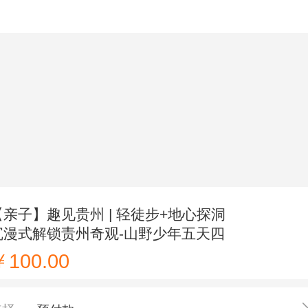
星七嗨行
搜索
个人中
【亲子】趣见贵州 | 轻徒步+地心探洞
沉漫式解锁责州奇观-山野少年五天四
晚
￥100.00