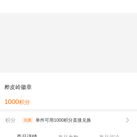
星七嗨行
搜索
个人中心
桦皮岭徽章
1000
积分
积分
单件可用1000积分直接兑换
兑换
产品详情